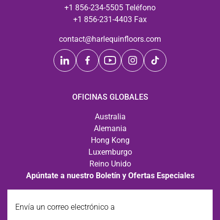
+1 856-234-5505 Teléfono
+1 856-231-4403 Fax
contact@harlequinfloors.com
OFICINAS GLOBALES
Australia
Alemania
Hong Kong
Luxemburgo
Reino Unido
Apúntate a nuestro Boletín y Ofertas Especiales
Envía
un
correo