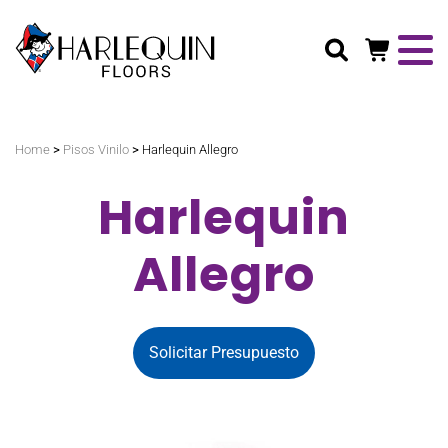
Buscar
>
>
Home
Pisos Vinilo
Harlequin Allegro
Harlequin
Allegro
Solicitar Presupuesto