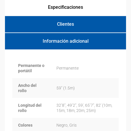
Especificaciones
Clientes
Información adicional
Permanente o
Permanente
portátil
Ancho del
59″ (1.5m)
rollo
Longitud del
32’8″, 49’2″, 59′, 65’7″, 82′ (10m,
rollo
15m, 18m, 20m, 25m)
Colores
Negro, Gris