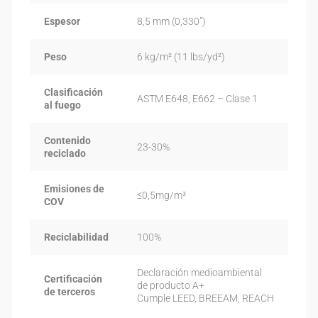
Espesor
8,5 mm (0,330″)
Peso
6 kg/m² (11 lbs/yd²)
Clasificación
ASTM E648, E662 – Clase 1
al fuego
Contenido
23-30%
reciclado
Emisiones de
≤0,5mg/m³
COV
Reciclabilidad
100%
Declaración medioambiental
Certificación
de producto A+
de terceros
Cumple LEED, BREEAM, REACH