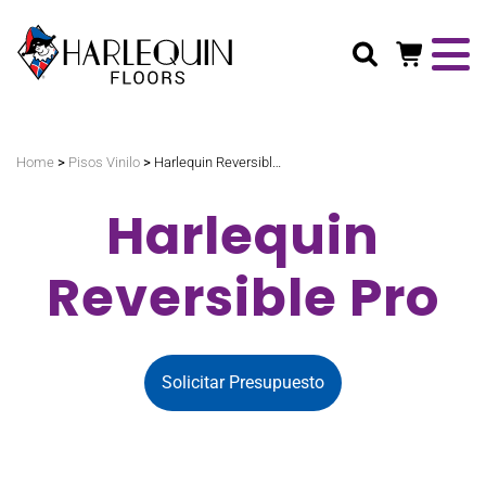
Buscar
>
>
Home
Pisos Vinilo
Harlequin Reversible Pro
Harlequin
Reversible Pro
Solicitar Presupuesto