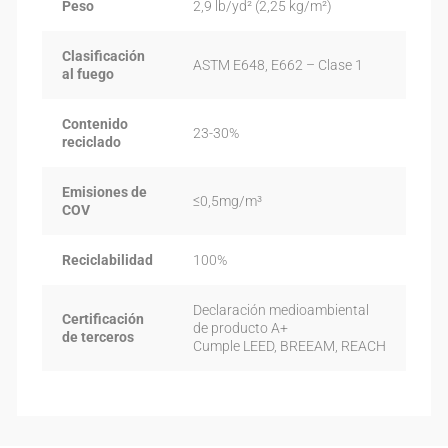
Peso
2,9 lb/yd² (2,25 kg/m²)
Clasificación
ASTM E648, E662 – Clase 1
al fuego
Contenido
23-30%
reciclado
Emisiones de
≤0,5mg/m³
COV
Reciclabilidad
100%
Declaración medioambiental
Certificación
de producto A+
de terceros
Cumple LEED, BREEAM, REACH