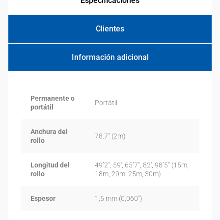
Especificaciones
Clientes
Información adicional
Permanente o
Portátil
portátil
Anchura del
78.7″ (2m)
rollo
Longitud del
49’2″, 59′, 65’7″, 82′, 98’5″ (15m,
rollo
18m, 20m, 25m, 30m)
Espesor
1,5 mm (0,060″)