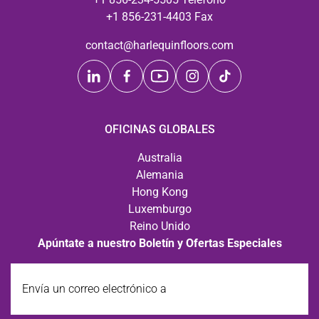
+1 856-231-4403 Fax
contact@harlequinfloors.com
OFICINAS GLOBALES
Australia
Alemania
Hong Kong
Luxemburgo
Reino Unido
Apúntate a nuestro Boletín y Ofertas Especiales
Envía
un
correo