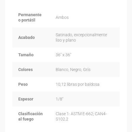
Permanente
Ambos
o portátil
Satinado, excepcionalmente
Acabado
liso y plano
Tamaño
36″ x 36″
Colores
Blanco, Negro, Gris
Peso
10,12 libras por baldosa
Espesor
1/8″
Clasificación
Clase 1: ASTM E-662; CAN4-
al fuego
S102.2