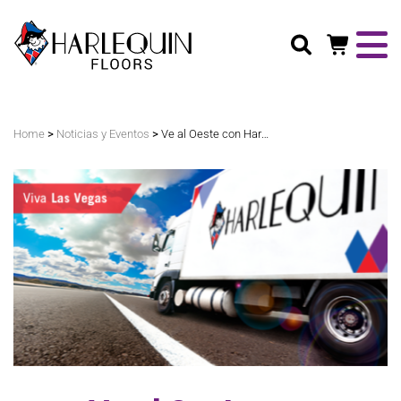
Buscar
>
>
Home
Noticias y Eventos
Ve al Oeste con Harlequin