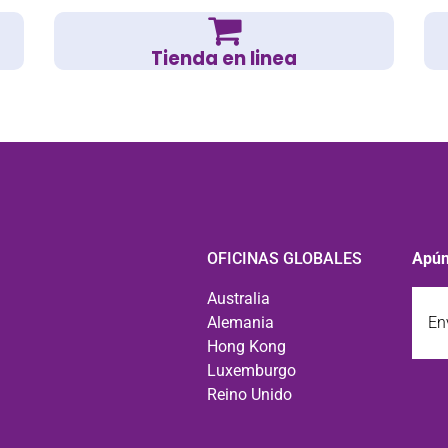
Tienda en linea
OFICINAS GLOBALES
Apún
Enví
Australia
un
Alemania
corre
Hong Kong
elect
Luxemburgo
a
Reino Unido