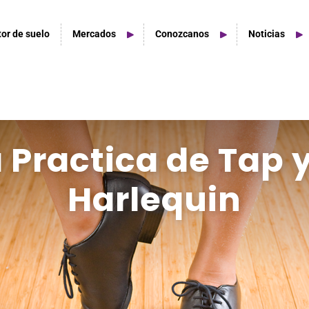
tor de suelo
Mercados
Conozcanos
Noticias
tudios De Hogar
a Practica de Tap 
acios de estudio en casa
Harlequin