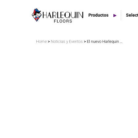
Productos
Selec
Buscar
>
>
Home
Noticias y Eventos
El nuevo Harlequin RockSure aparece en Live Design
Pisos Vinilo
Es
Tarimas Flexibles
Esp
Suelos del escenario
Espacios Exteriores
Azulejos