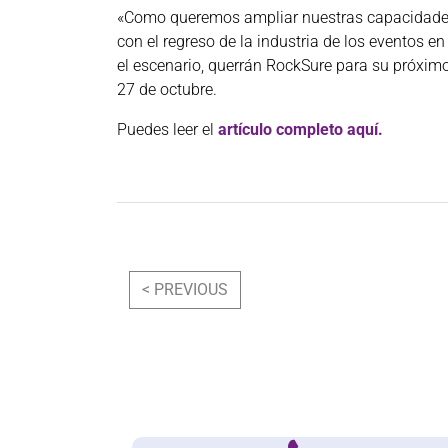
«Como queremos ampliar nuestras capacidades d
con el regreso de la industria de los eventos e
el escenario, querrán RockSure para su próximo 
27 de octubre.
Puedes leer el
artículo completo aquí.
Post navigation
< PREVIOUS