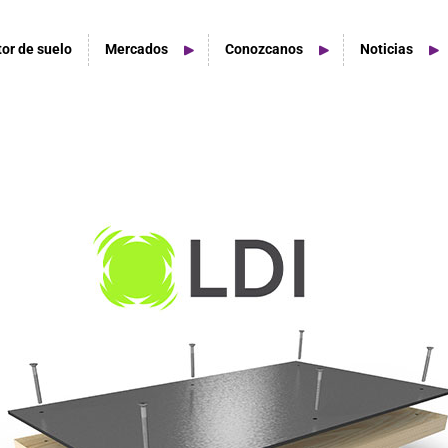
tor de suelo
Mercados
Conozcanos
Noticias
tudios De Hogar
acios de estudio en casa