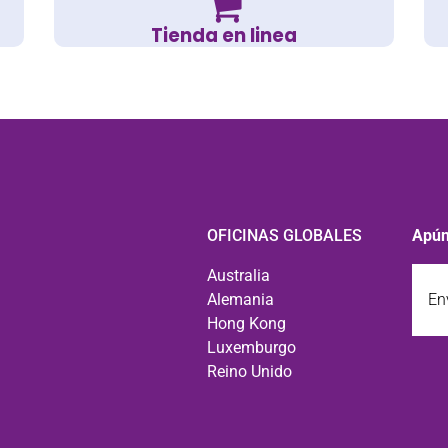
Tienda en linea
OFICINAS GLOBALES
Apún
Enví
Australia
un
Alemania
corre
Hong Kong
elect
Luxemburgo
a
Reino Unido