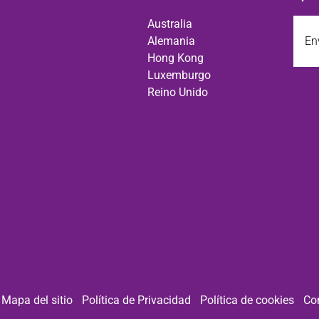
Enví
Australia
un
Alemania
corre
Hong Kong
elect
Luxemburgo
a
Reino Unido
.
Mapa del sitio
Política de Privacidad
Política de cookies
Co