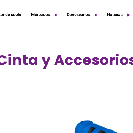
tor de suelo
Mercados
Conozcanos
Noticias
Cinta y Accesorio
tudios De Hogar
acios de estudio en casa