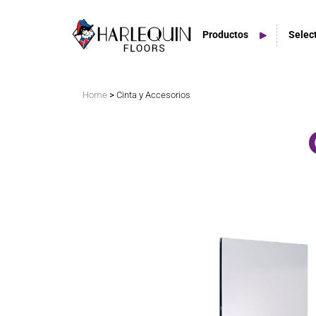
Productos
Selec
Buscar
>
Home
Cinta y Accesorios
Pisos Vinilo
Es
Tarimas Flexibles
Esp
Suelos del escenario
Espacios Exteriores
Azulejos