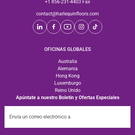
+1 856-231-4403 Fax
contact@harlequinfloors.com
OFICINAS GLOBALES
Australia
Alemania
Hong Kong
Luxemburgo
Reino Unido
Apúntate a nuestro Boletín y Ofertas Especiales
Envía
un
correo
electrónico