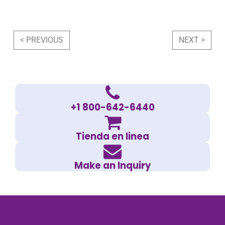
Post navigation
< PREVIOUS
NEXT >
+1 800-642-6440
Tienda en linea
Make an Inquiry