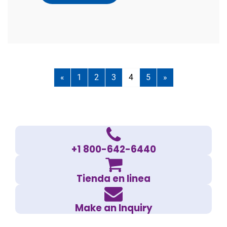
«
1
2
3
4
5
»
+1 800-642-6440
Tienda en linea
Make an Inquiry