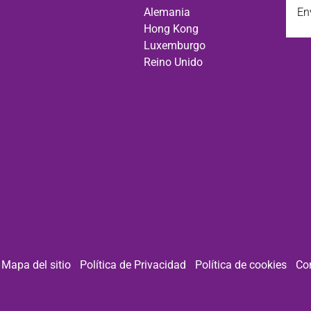
un
Alemania
corre
Hong Kong
elect
Luxemburgo
a
Reino Unido
.
Mapa del sitio
Política de Privacidad
Política de cookies
Co