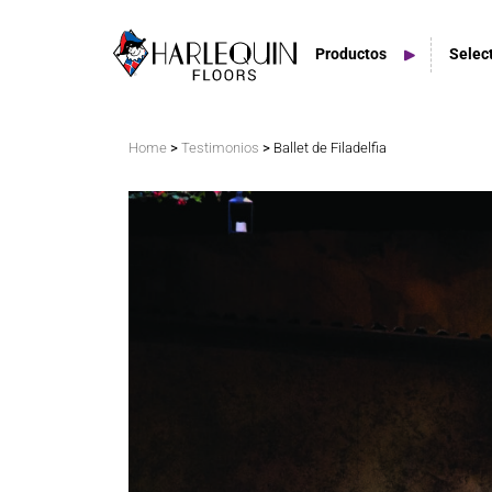
Productos
Selec
Buscar
>
>
Home
Testimonios
Ballet de Filadelfia
Pisos Vinilo
Es
Tarimas Flexibles
Esp
Suelos del escenario
Espacios Exteriores
Azulejos