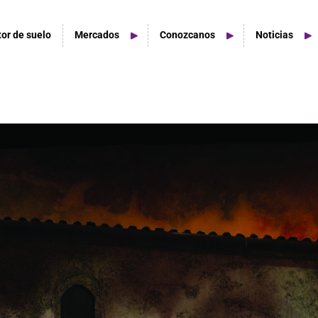
tor de suelo
Mercados
Conozcanos
Noticias
tudios De Hogar
acios de estudio en casa