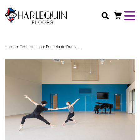
Buscar
>
>
Home
Testimonios
Escuela de Danza Glorya Kaufman de la USC