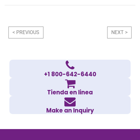
Post navigation
< PREVIOUS
NEXT >
+1 800-642-6440
Tienda en linea
Make an Inquiry