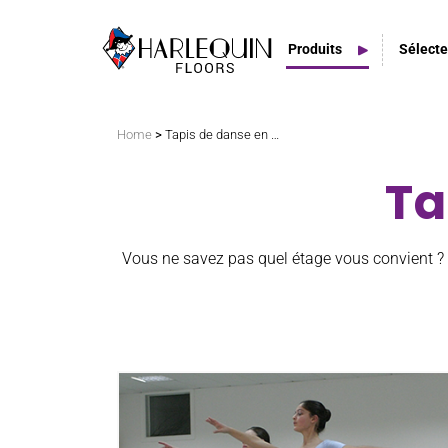
Produits
Sélecte
Rechercher
>
Home
Tapis de danse en PVC
Ta
Tapis de danse en PVC
Planchers amortissants
Vous ne savez pas quel étage vous convient ?
Planchers de scène
Espaces extérieurs
Carreaux