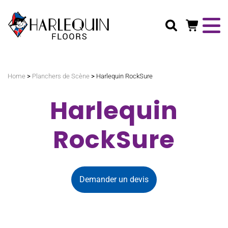
Rechercher
>
>
Home
Planchers de Scène
Harlequin RockSure
Harlequin
RockSure
Demander un devis