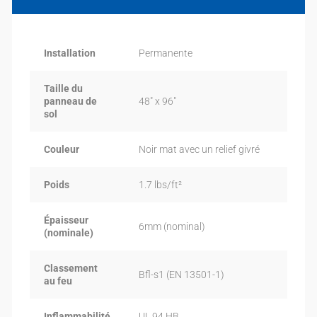
Installation
Permanente
Taille du
panneau de
48″ x 96″
sol
Couleur
Noir mat avec un relief givré
Poids
1.7 lbs/ft²
Épaisseur
6mm (nominal)
(nominale)
Classement
Bfl-s1 (EN 13501-1)
au feu
Inflammabilité
UL 94 HB