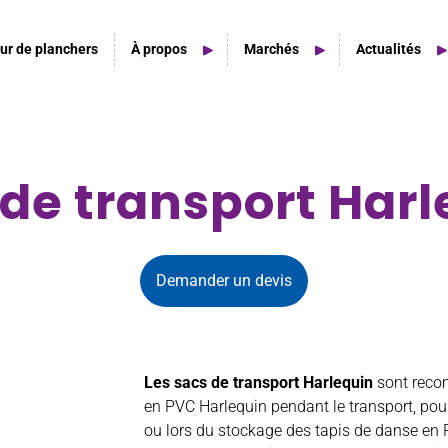
ur de planchers
À propos
Marchés
Actualités
de transport Har
Home Studio
Home Studio Spaces
Demander un devis
Les sacs de transport Harlequin
sont recom
en PVC Harlequin pendant le transport, pour
ou lors du stockage des tapis de danse en 