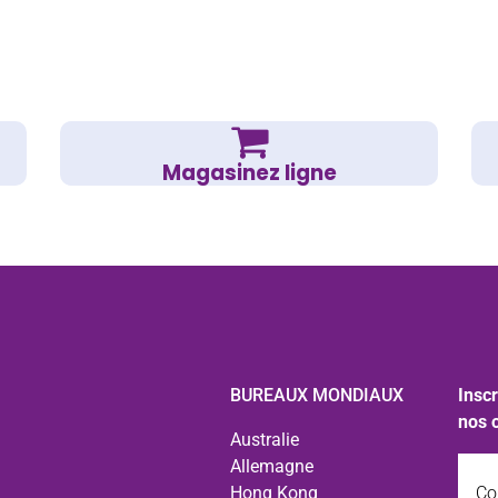
Magasinez ligne
BUREAUX MONDIAUX
Inscr
nos 
Australie
Courr
Allemagne
Hong Kong