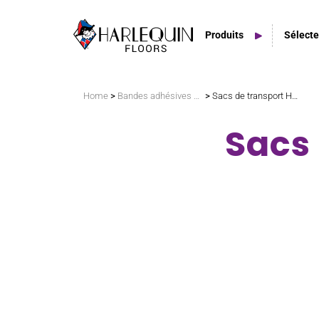
Produits
Sélecte
Rechercher
>
>
Home
Bandes adhésives et accessoires
Sacs de transport Harlequin
Sacs 
Tapis de danse en PVC
Planchers amortissants
Planchers de scène
Espaces extérieurs
Carreaux