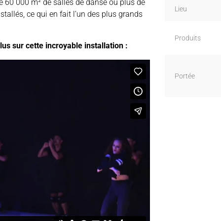
de 60 000 m² de salles de danse où plus de
Lieu
stallés, ce qui en fait l’un des plus grands
Produits
s sur cette incroyable installation :
Portée