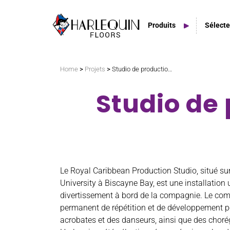
Produits
Sélecte
Rechercher
>
>
Home
Projets
Studio de production Royal Caribbean
Studio de
Tapis de danse en PVC
Planchers amortissants
Planchers de scène
Le Royal Caribbean Production Studio, situé sur
Espaces extérieurs
University à Biscayne Bay, est une installation
divertissement à bord de la compagnie. Le com
permanent de répétition et de développement po
Carreaux
acrobates et des danseurs, ainsi que des choré