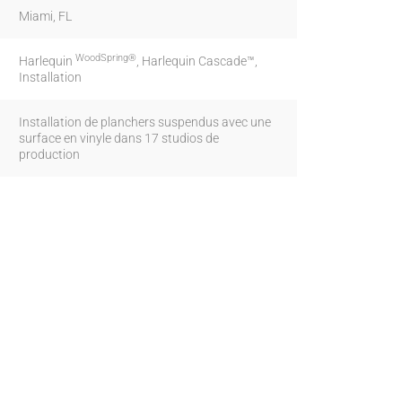
Miami, FL
WoodSpring®
Harlequin
, Harlequin Cascade™,
Installation
Installation de planchers suspendus avec une
surface en vinyle dans 17 studios de
production