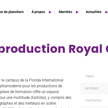
ur de planchers
À propos
Marchés
Actualités
 production Royal
Home Studio
Home Studio Spaces
Client
 le campus de la Florida International
 ultramoderne pour les productions de
Architect
plexe de formation offre un espace
ur une multitude d’artistes, y compris des
Contractor
graphes et des metteurs en scène.