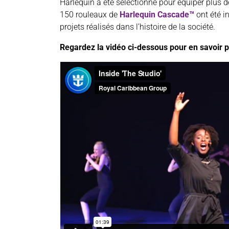
Harlequin a été sélectionné pour équiper plus 
150 rouleaux de
Harlequin Cascade™
ont été in
projets réalisés dans l’histoire de la société.
Regardez la vidéo ci-dessous pour en savoir plu