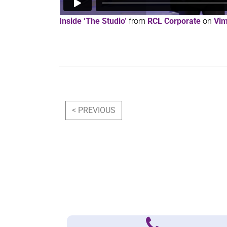
Inside ‘The Studio’
from
RCL Corporate
on
Vi
Navigation
< PREVIOUS