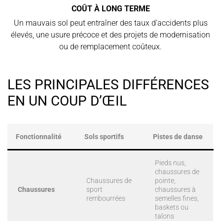
COÛT À LONG TERME
Un mauvais sol peut entraîner des taux d’accidents plus
élevés, une usure précoce et des projets de modernisation
ou de remplacement coûteux.
LES PRINCIPALES DIFFÉRENCES
EN UN COUP D’ŒIL
Fonctionnalité
Sols sportifs
Pistes de danse
Pieds nus,
chaussures de
Chaussures de
pointe,
Chaussures
sport
chaussures à
rembourrées
semelles fines,
baskets ou
talons