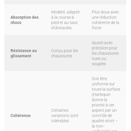
Modéré, adapté
Plus doux avec
Absorption des
à la course à
une réduction
chocs
pied et au saut
cohérente de la
d’obstacles
force
Ajusté avec
précision pour
Résistance au
Conçu pour les
les chaussures
glissement
chaussures
nues ou
souples
Doit être
uniforme sur
toute la surface
(Harlequin
donne la
priorité à cet
Certaines
aspect par un
Cohérence
variations sont
contrôle de
tolérables
qualité strict –
la non-