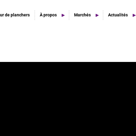
ur de planchers
À propos
Marchés
Actualités
Home Studio
Home Studio Spaces