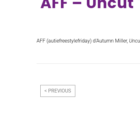
AFF – Uncut 
AFF (autiefreestylefriday) d’Autumn Miller,
Uncut
Navigation
< PREVIOUS