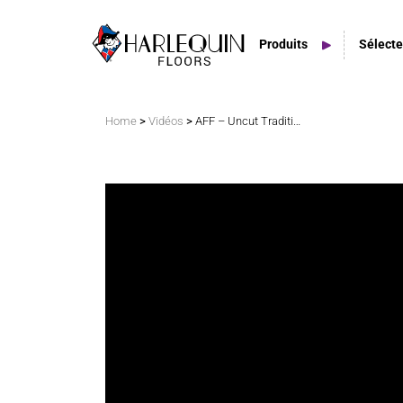
Produits
Sélecte
Rechercher
>
>
Home
Vidéos
AFF – Uncut Traditional Freestyle Friday au SPACE
Tapis de danse en PVC
Planchers amortissants
Planchers de scène
Espaces extérieurs
Carreaux