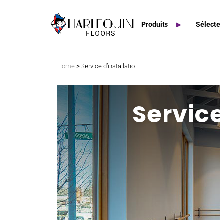
Produits
Sélecte
Rechercher
>
Home
Service d’installation Harlequin
Tapis de danse en PVC
Service
Planchers amortissants
Planchers de scène
Espaces extérieurs
Carreaux