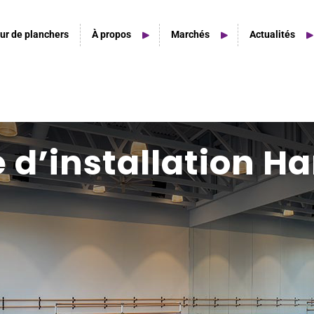
ur de planchers
À propos
Marchés
Actualités
Home Studio
 d’installation H
Home Studio Spaces